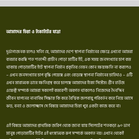
আমাদের চিন্তা ও ইকোইটের যাত্রা
দূর্ভাগ্যজনক হলেও সত্যি যে, আমাদের দেশে স্থাপনা নির্মানের ক্ষেত্রে এখনো আমরা
ব্যবহার করছি শত শতাব্দী প্রাচীন পোড়া মাটির ইট, এক সময় জনসংখ্যার চাপ কম
থাকায় পোড়ামাটির ইটে স্থাপনা নির্মান প্রকৃতির তেমন কোন ক্ষয়ক্ষতি না করলেও
– এখন জনসংখ্যার চাপ বৃদ্ধি পেয়েছে এবং বেড়েছে স্থাপনা নির্মানের চাহিদাও – এটি
এখন মারাত্মক ভাবে ক্ষতিগ্রস্থ করে চলেছে আমাদের ইকো সিস্টেম। গ্রীন হাউজ
এফেক্ট সম্পর্কে আমরা সকলেই কমবেশী অবগত থাকলেও নিজেদের দৈনন্দিন
জীবন যাপনের নানাবিধ সিদ্ধান্ত কি করে বৈশ্বিক জলবায়ু পরিবর্তন করে নিয়ে আসে
ঝড়, বন্যা ও জলোচ্ছাস সে বিষয়ে আমাদের চিন্তা খুব একটা কাজ করে না।
এই বিষয়ে আমাদের প্রাথমিক জরিপ থেকে জানা যায় সিলেটের শতকড়া ৯০ ভাগ
মানুষ পোড়ামাটির ইটের এই ধংস্বাত্মক রুপ সম্পর্কে অবগত নয়। এখান থেকেই