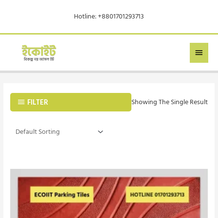
Skip
Hotline: +8801701293713
To
Content
MAIN
MEN
FILTER
Showing The Single Result