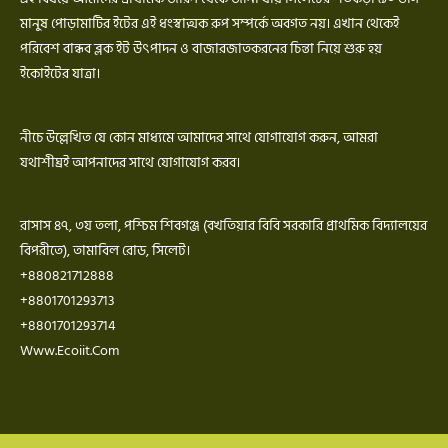
মানুষ পোড়ামাটির ইটের এই ধংস্বাত্মক রুপ সম্পর্কে অবগত নয়। এখান থেকেই
পরিবেশ বান্ধব ব্লক ইট উৎপাদন ও বাজারজাতকরনের চিন্তা নিয়ে শুরু হয়
ইকোইটের যাত্রা।
নীচে উল্লেখিত যে কোন মাধ্যমে আমাদের সাথে যোগাযোগ করুন, আমরা
যথাশীঘ্রই আপনাদের সাথে যোগাযোগ করব।
রাসাস ৪৭, ৩য় তলা, পশ্চিম শিবগঞ্জ (বখতিয়ার বিবি সরকারি প্রাথমিক বিদ্যালয়ের
বিপরীতে), তামাবিল রোড, সিলেট।
+880821712888
+8801701293713
+8801701293714
Www.ecoiit.com