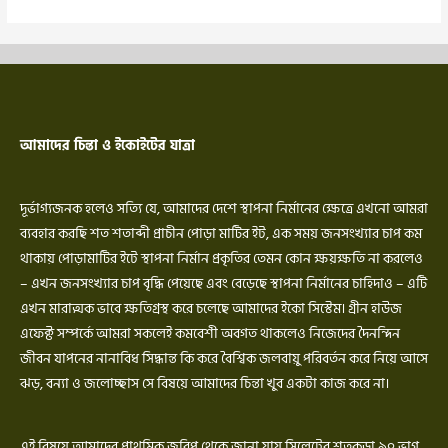
আমাদের চিন্তা ও ইকোইটের যাত্রা
দূর্ভাগ্যজনক হলেও সত্যি যে, আমাদের দেশে স্থাপনা নির্মানের ক্ষেত্রে এখনো আমরা
ব্যবহার করছি শত শতাব্দী প্রাচীন পোড়া মাটির ইট, এক সময় জনসংখ্যার চাপ কম
থাকায় পোড়ামাটির ইটে স্থাপনা নির্মান প্রকৃতির তেমন কোন ক্ষয়ক্ষতি না করলেও
– এখন জনসংখ্যার চাপ বৃদ্ধি পেয়েছে এবং বেড়েছে স্থাপনা নির্মানের চাহিদাও – এটি
এখন মারাত্মক ভাবে ক্ষতিগ্রস্থ করে চলেছে আমাদের ইকো সিস্টেম। গ্রীন হাউজ
এফেক্ট সম্পর্কে আমরা সকলেই কমবেশী অবগত থাকলেও নিজেদের দৈনন্দিন
জীবন যাপনের নানাবিধ সিদ্ধান্ত কি করে বৈশ্বিক জলবায়ু পরিবর্তন করে নিয়ে আসে
ঝড়, বন্যা ও জলোচ্ছাস সে বিষয়ে আমাদের চিন্তা খুব একটা কাজ করে না।
এই বিষয়ে আমাদের প্রাথমিক জরিপ থেকে জানা যায় সিলেটের শতকড়া ৯০ ভাগ