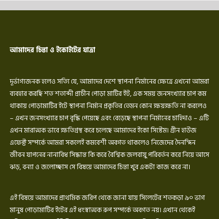
আমাদের চিন্তা ও ইকোইটের যাত্রা
দূর্ভাগ্যজনক হলেও সত্যি যে, আমাদের দেশে স্থাপনা নির্মানের ক্ষেত্রে এখনো আমরা
ব্যবহার করছি শত শতাব্দী প্রাচীন পোড়া মাটির ইট, এক সময় জনসংখ্যার চাপ কম
থাকায় পোড়ামাটির ইটে স্থাপনা নির্মান প্রকৃতির তেমন কোন ক্ষয়ক্ষতি না করলেও
– এখন জনসংখ্যার চাপ বৃদ্ধি পেয়েছে এবং বেড়েছে স্থাপনা নির্মানের চাহিদাও – এটি
এখন মারাত্মক ভাবে ক্ষতিগ্রস্থ করে চলেছে আমাদের ইকো সিস্টেম। গ্রীন হাউজ
এফেক্ট সম্পর্কে আমরা সকলেই কমবেশী অবগত থাকলেও নিজেদের দৈনন্দিন
জীবন যাপনের নানাবিধ সিদ্ধান্ত কি করে বৈশ্বিক জলবায়ু পরিবর্তন করে নিয়ে আসে
ঝড়, বন্যা ও জলোচ্ছাস সে বিষয়ে আমাদের চিন্তা খুব একটা কাজ করে না।
এই বিষয়ে আমাদের প্রাথমিক জরিপ থেকে জানা যায় সিলেটের শতকড়া ৯০ ভাগ
মানুষ পোড়ামাটির ইটের এই ধংস্বাত্মক রুপ সম্পর্কে অবগত নয়। এখান থেকেই