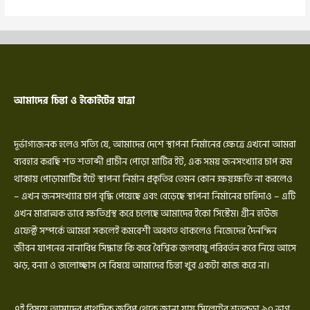
আমাদের চিন্তা ও ইকোইটের যাত্রা
দূর্ভাগ্যজনক হলেও সত্যি যে, আমাদের দেশে স্থাপনা নির্মানের ক্ষেত্রে এখনো আমরা
ব্যবহার করছি শত শতাব্দী প্রাচীন পোড়া মাটির ইট, এক সময় জনসংখ্যার চাপ কম
থাকায় পোড়ামাটির ইটে স্থাপনা নির্মান প্রকৃতির তেমন কোন ক্ষয়ক্ষতি না করলেও
– এখন জনসংখ্যার চাপ বৃদ্ধি পেয়েছে এবং বেড়েছে স্থাপনা নির্মানের চাহিদাও – এটি
এখন মারাত্মক ভাবে ক্ষতিগ্রস্থ করে চলেছে আমাদের ইকো সিস্টেম। গ্রীন হাউজ
এফেক্ট সম্পর্কে আমরা সকলেই কমবেশী অবগত থাকলেও নিজেদের দৈনন্দিন
জীবন যাপনের নানাবিধ সিদ্ধান্ত কি করে বৈশ্বিক জলবায়ু পরিবর্তন করে নিয়ে আসে
ঝড়, বন্যা ও জলোচ্ছাস সে বিষয়ে আমাদের চিন্তা খুব একটা কাজ করে না।
এই বিষয়ে আমাদের প্রাথমিক জরিপ থেকে জানা যায় সিলেটের শতকড়া ৯০ ভাগ