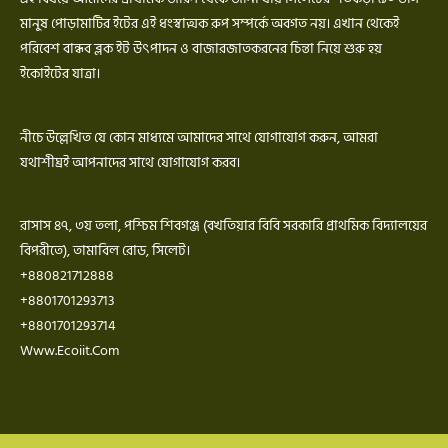
মানুষ পোড়ামাটির ইটের এই ধংস্বাত্মক রুপ সম্পর্কে অবগত নয়। এখান থেকেই
পরিবেশ বান্ধব ব্লক ইট উৎপাদন ও বাজারজাতকরনের চিন্তা নিয়ে শুরু হয়
ইকোইটের যাত্রা।
নীচে উল্লেখিত যে কোন মাধ্যমে আমাদের সাথে যোগাযোগ করুন, আমরা
যথাশীঘ্রই আপনাদের সাথে যোগাযোগ করব।
রাসাস ৪৭, ৩য় তলা, পশ্চিম শিবগঞ্জ (বখতিয়ার বিবি সরকারি প্রাথমিক বিদ্যালয়ের
বিপরীতে), তামাবিল রোড, সিলেট।
+880821712888
+8801701293713
+8801701293714
Www.ecoiit.com