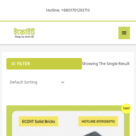
Skip
Hotline: +8801701293713
To
Content
MAIN
MEN
FILTER
Showing The Single Result
Original
Current
Sale!
Price
Price
Was:
Is:
৳ 15.
৳ 13.