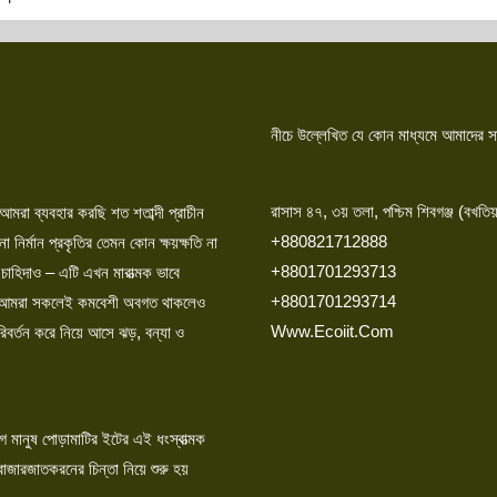
নীচে উল্লেখিত যে কোন মাধ্যমে আমাদের
রাসাস ৪৭, ৩য় তলা, পশ্চিম শিবগঞ্জ (বখতিয
 আমরা ব্যবহার করছি শত শতাব্দী প্রাচীন
+880821712888
নির্মান প্রকৃতির তেমন কোন ক্ষয়ক্ষতি না
+8801701293713
 চাহিদাও – এটি এখন মারাত্মক ভাবে
+8801701293714
র্কে আমরা সকলেই কমবেশী অবগত থাকলেও
Www.ecoiit.com
রিবর্তন করে নিয়ে আসে ঝড়, বন্যা ও
 মানুষ পোড়ামাটির ইটের এই ধংস্বাত্মক
জারজাতকরনের চিন্তা নিয়ে শুরু হয়