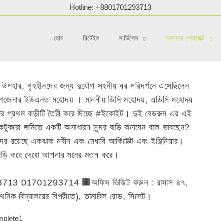
Hotline: +8801701293713
হোম
রিটেইল
সার্ভিসেস
আমাদের প্রোজেক্ট
-র উপহার, গৃহহীনদের জন্য দুর্যোগ সহনীয় ঘর পরিদর্শনে এসেছিলেন
র উপজেলার ইউএনও মহোদয় । মাননীয় ডিসি মহোদয়, এডিসি মহোদয়
 প্রথম বাড়ীটি তৈরী করে দিচ্ছে #ইকোইট। দুই বেডরুম এর এই
একটুকরো জমিতে একটি অসাধারন সুন্দর বাড়ি বানাবেন বলে ভাবছেন?
র রয়েছে একঝাক নবীন এবং মেধাবি আর্কিটেক্ট এবং ইঞ্জিনিয়ার।
বাড়ি করে দেবো আপনার মনের মতন করে।
93713 01701293714 🏢অফিস ভিজিট করুন : রাসাস ৪৭,
্রাথমিক বিদ্যালয়ের বিপরীতে), তামাবিল রোড, সিলেট।